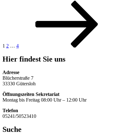
Seitennummerierung
Seite
Seite
Seite
Nächste
Seite
der
Beiträge
1
2
…
4
Hier findest Sie uns
Adresse
Blücherstraße 7
33330 Gütersloh
Öffnungszeiten Sekretariat
Montag bis Freitag 08:00 Uhr – 12:00 Uhr
Telefon
05241/50523410
Suche