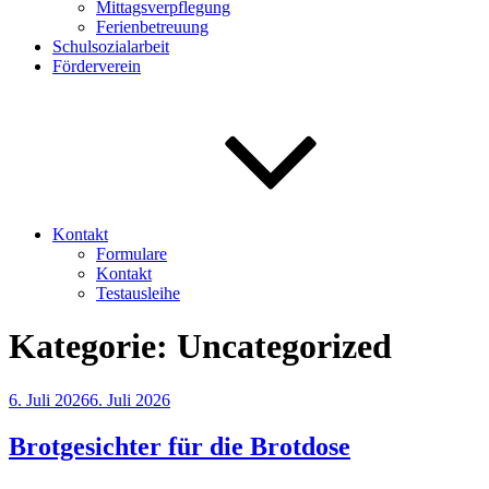
Mittagsverpflegung
Ferienbetreuung
Schulsozialarbeit
Förderverein
Kontakt
Formulare
Kontakt
Testausleihe
Kategorie:
Uncategorized
Veröffentlicht
6. Juli 2026
6. Juli 2026
am
Brotgesichter für die Brotdose